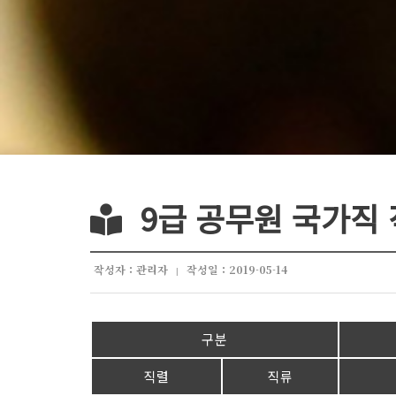
9급 공무원 국가직
작성자 : 관리자
작성일 : 2019-05-14
|
구분
직렬
직류