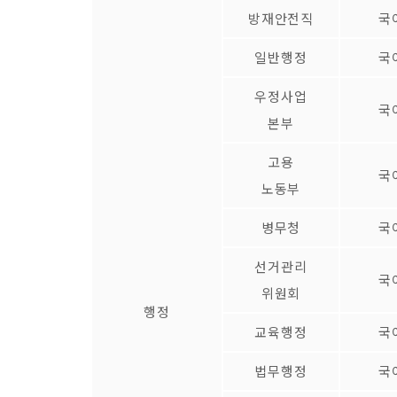
방재안전직
국
일반행정
국
우정사업
국
본부
고용
국
노동부
병무청
국
선거관리
국
위원회
행정
교육행정
국
법무행정
국