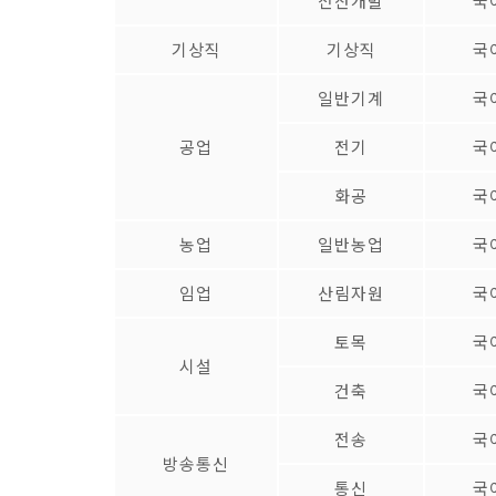
전산개발
국
기상직
기상직
국
일반기계
국
공업
전기
국
화공
국
농업
일반농업
국
임업
산림자원
국
토목
국
시설
건축
국
전송
국
방송통신
통신
국