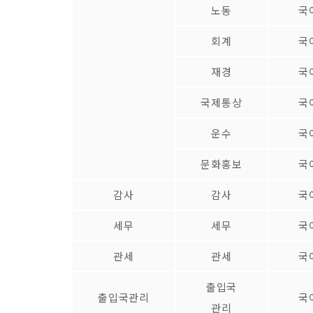
노동
국
회계
국
재경
국
국제통상
국
운수
국
문화홍보
국
감사
감사
국
세무
세무
국
관세
관세
국
출입국
출입국관리
국
관리