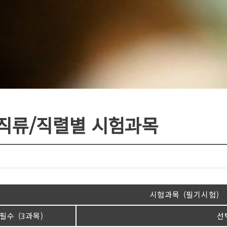
 직류/직렬별 시험과목
시험과목 (필기시험)
필수 (3과목)
선