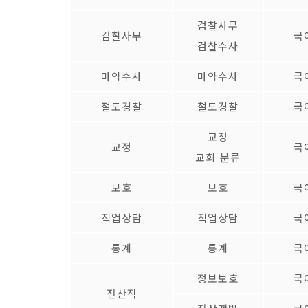
검찰사무
검찰사무
국
검찰수사
마약수사
마약수사
국
철도경찰
철도경찰
국
교정
교정
국
교회 분류
보호
보호
국
직업상담
직업상담
국
통계
통계
국
정보보호
국
전산직