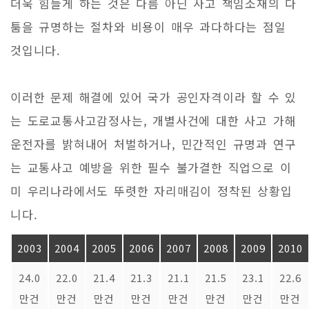
더욱 힘들게 하는 것은 다름 아닌 사고 책임소재의 다
툼을 규명하는 절차와 비용이 매우 과다하다는 점일
것입니다.
이러한 문제 해결에 있어 국가 공인자격이라 할 수 있
는 도로교통사고감정사는, 개별사건에 대한 사고 가해
운전자를 밝혀내어 처벌하거나, 민간적인 규명과 연구
는 교통사고 예방을 위한 필수 불가결한 직업으로 이
미 우리나라에서도 뚜렷한 자리매김이 정착된 상황입
니다.
2003
2004
2005
2006
2007
2008
2009
2010
24.0
22.0
21.4
21.3
21.1
21.5
23.1
22.6
만건
만건
만건
만건
만건
만건
만건
만건