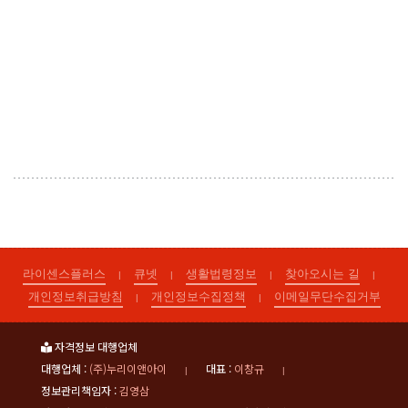
라이센스플러스
큐넷
생활법령정보
찾아오시는 길
|
|
|
|
개인정보취급방침
개인정보수집정책
이메일무단수집거부
|
|
자격정보 대행업체
대행업체 :
(주)누리이앤아이
대표 :
이창규
|
|
정보관리책임자 :
김영삼