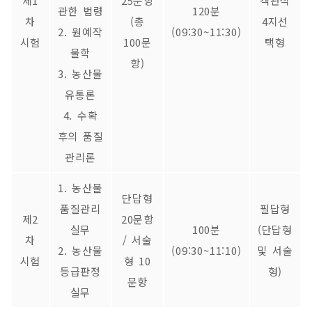
제1
25문항
객관식
관한 법령
120분
차
(총
4지선
2. 원예작
(09:30~11:30)
시험
100문
택형
물학
항)
3. 농산물
유통론
4. 수확
후의 품질
관리론
1. 농산물
단답형
품질관리
필답형
제2
20문항
실무
100분
(단답형
차
/ 서술
2. 농산물
(09:30~11:10)
및 서술
시험
형 10
등급판정
형)
문항
실무