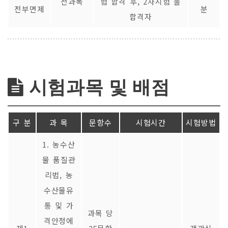
전과목
험 합격 후, 2차시험 불
전부면제
분
합격자
시험과목 및 배점
구 분
과 목
문항수
시험시간
시험방법
1. 농수산
물 품질관
리법, 농
수산물유
통 및 가
과목 당
격안정에