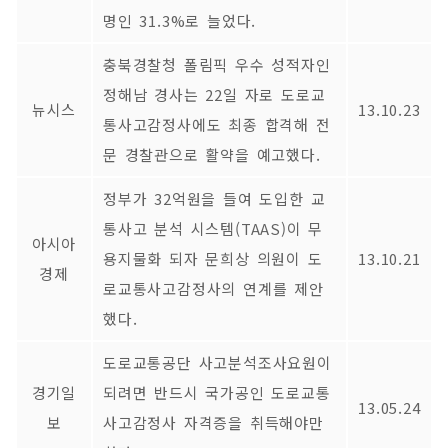
명인 31.3%로 늘었다.
충북경찰청 폴림픽 우수 성적자인
정해남 경사는 22일 자로 도로교
뉴시스
13.10.23
통사고감정사에도 최종 합격해 전
문 경찰관으로 활약을 예고했다.
정부가 32억원을 들여 도입한 교
통사고 분석 시스템(TAAS)이 무
아시아
용지물화 되자 문희상 의원이 도
13.10.21
경제
로교통사고감정사의 연계를 제안
했다.
도로교통공단 사고분석조사요원이
경기일
되려면 반드시 국가공인 도로교통
13.05.24
보
사고감정사 자격증을 취득해야만