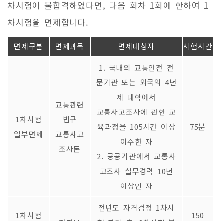
차시험에 불합격하였다면, 다음 회차 1회에 한하여 1
차시험을 면제합니다.
면제구분
면제과목
면제대상자
시험시간
1. 국내외 교통안전 전
문기관 또는 외국의 4년
제 대학에서
교통관련
교통사고조사에 관한 교
1차시험
법규
육과정을 105시간 이상
75분
일부면제
교통사고
이수한 자
조사론
2. 공공기관에서 교통사
고조사 실무경력 10년
이상인 자
전년도 자격검정 1차시
1차시험
150